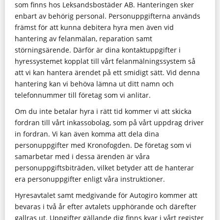
som finns hos Leksandsbostäder AB. Hanteringen sker
enbart av behörig personal. Personuppgifterna används
främst för att kunna debitera hyra men även vid
hantering av felanmälan, reparation samt
störningsärende. Därför är dina kontaktuppgifter i
hyressystemet kopplat till vårt felanmälningssystem så
att vi kan hantera ärendet på ett smidigt sätt. Vid denna
hantering kan vi behöva lämna ut ditt namn och
telefonnummer till företag som vi anlitar.
Om du inte betalar hyra i rätt tid kommer vi att skicka
fordran till vårt inkassobolag, som på vårt uppdrag driver
in fordran. Vi kan även komma att dela dina
personuppgifter med Kronofogden. De företag som vi
samarbetar med i dessa ärenden är våra
personuppgiftsbiträden, vilket betyder att de hanterar
era personuppgifter enligt våra instruktioner.
Hyresavtalet samt medgivande för Autogiro kommer att
bevaras i två år efter avtalets upphörande och därefter
gallras ut. Uppgifter gällande dig finns kvar i vårt register